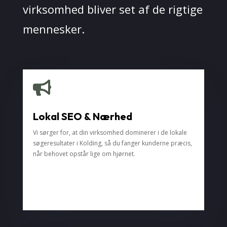
virksomhed bliver set af de rigtige
mennesker.

Lokal SEO & Nærhed
Vi sørger for, at din virksomhed dominerer i de lokale
søgeresultater i Kolding, så du fanger kunderne præcis,
når behovet opstår lige om hjørnet.